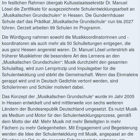
Im festlichen Rahmen übergab Kultusstaatssekretär Dr. Manuel
Lösel die Zertifikate für ausgezeichnete Schulentwicklungsarbeit an
„Musikalischen Grundschulen“ in Hessen. Die Gundernhäuser
Schule darf das Prädikat „Musikalische Grundschule“ nun bis 2027
führen. Derzeit arbeiten 99 Schulen im Programm.
Die Würdigung nahmen sowohl die Musikkoordinatorinnen und -
koordinatoren als auch mehr als 50 Schulleitungen entgegen, die
aus ganz Hessen angereist waren. Dr. Manuel Lösel unterstrich als
früherer Musiklehrer die besondere Art des Lernens an den
„Musikalischen Grundschulen“: Musik durchzieht den gesamten
Schulalltag, wird zum Lernprinzip und Impulsgeber für die
Schulentwicklung und stärkt die Gemeinschaft. Wenn das Einmaleins
gerappt wird und in Deutsch Gedichte vertont werden, sind
Schülerinnen und Schüler motiviert dabei.
Das Konzept der „Musikalischen Grundschule“ wurde im Jahr 2005
in Hessen entwickelt und wird mittlerweile von sechs weiteren
Ländern der Bundesrepublik Deutschland umgesetzt. Es nutzt Musik
als Medium und Motor für den Schulentwicklungsprozess, gemäß
dem Motto der 4M: Mehr Musik mit mehr Beteiligten in mehr
Fächern zu mehr Gelegenheiten. Mit Engagement und Begeisterung
werden die Idee der Schulentwicklung mit Musik, angepasst an die