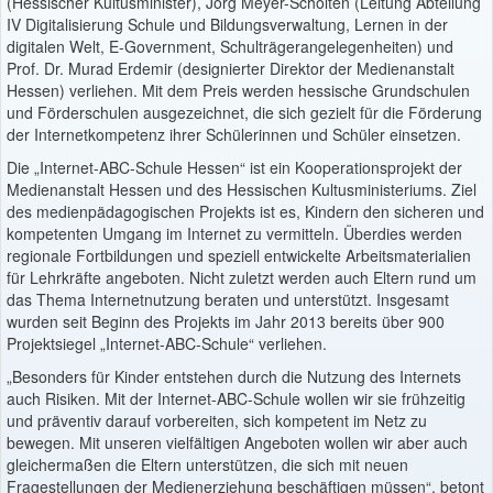
(Hessischer Kultusminister), Jörg Meyer-Scholten (Leitung Abteilung
IV Digitalisierung Schule und Bildungsverwaltung, Lernen in der
digitalen Welt, E-Government, Schulträgerangelegenheiten) und
Prof. Dr. Murad Erdemir (designierter Direktor der Medienanstalt
Hessen) verliehen. Mit dem Preis werden hessische Grundschulen
und Förderschulen ausgezeichnet, die sich gezielt für die Förderung
der Internetkompetenz ihrer Schülerinnen und Schüler einsetzen.
Die „Internet-ABC-Schule Hessen“ ist ein Kooperationsprojekt der
Medienanstalt Hessen und des Hessischen Kultusministeriums. Ziel
des medienpädagogischen Projekts ist es, Kindern den sicheren und
kompetenten Umgang im Internet zu vermitteln. Überdies werden
regionale Fortbildungen und speziell entwickelte Arbeitsmaterialien
für Lehrkräfte angeboten. Nicht zuletzt werden auch Eltern rund um
das Thema Internetnutzung beraten und unterstützt. Insgesamt
wurden seit Beginn des Projekts im Jahr 2013 bereits über 900
Projektsiegel „Internet-ABC-Schule“ verliehen.
„Besonders für Kinder entstehen durch die Nutzung des Internets
auch Risiken. Mit der Internet-ABC-Schule wollen wir sie frühzeitig
und präventiv darauf vorbereiten, sich kompetent im Netz zu
bewegen. Mit unseren vielfältigen Angeboten wollen wir aber auch
gleichermaßen die Eltern unterstützen, die sich mit neuen
Fragestellungen der Medienerziehung beschäftigen müssen“, betont