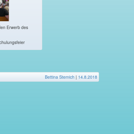
 den Erwerb des
chulungsfeier
Bettina Stemich
|
14.8.2018