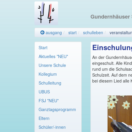
Gundernhäuser
ausgang
start
schulleben
veranstaltu
Einschulung
Start
Aktuelles *NEU*
An der Gundernhäuse
eingeschult. Alle Ki
Unsere Schule
rund um die Schulsa
Kollegium
Schulzeit. Auf dem n
bei diesem Lied alle K
Schulleitung
UBUS
FSJ *NEU*
Ganztagsprogramm
Eltern
Schüler/-innen