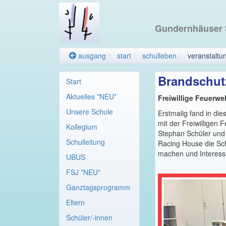
Gundernhäuser
ausgang
start
schulleben
veranstaltu
Brandschut
Start
Aktuelles *NEU*
Freiwillige Feuerw
Unsere Schule
Erstmalig fand in di
mit der Freiwilligen
Kollegium
Stephan Schüler und 
Schulleitung
Racing House die Sch
machen und Interess
UBUS
FSJ *NEU*
Ganztagsprogramm
Eltern
Schüler/-innen