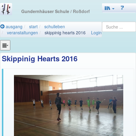
Gundernhäuser Schule
/ Roßdorf
ausgang
start
schulleben
veranstaltungen
skippinig hearts 2016
Login
Skippinig Hearts 2016